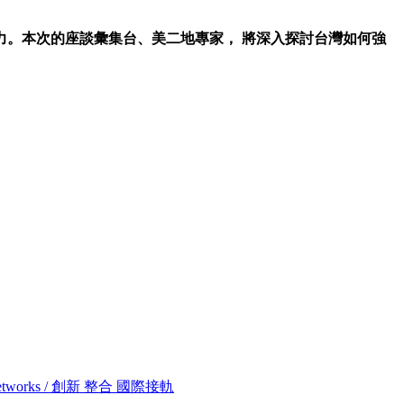
力。本次的座談彙集台、美二
地專家， 將深入探討台灣如何強
lobal Networks / 創新 整合 國際接軌