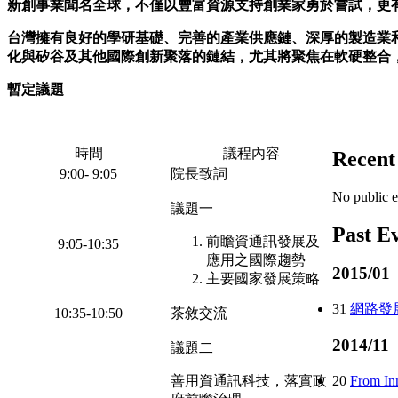
新創事業聞名全球，不僅以豐富資源支持創業家勇於嘗試，更
台灣擁有良好的學研基礎、完善的產業供應鏈、深厚的製造業
化與矽谷及其他國際創新聚落的鏈結，尤其將聚焦在軟硬整合
暫定議題
時間
議程內容
Recent
9:00- 9:05
院長致詞
No public e
議題一
Past E
前瞻資通訊發展及
9:05-10:35
應用之國際趨勢
2015/01
主要國家發展策略
31
網路發
10:35-10:50
茶敘交流
2014/11
議題二
20
From In
善用資通訊科技，落實政